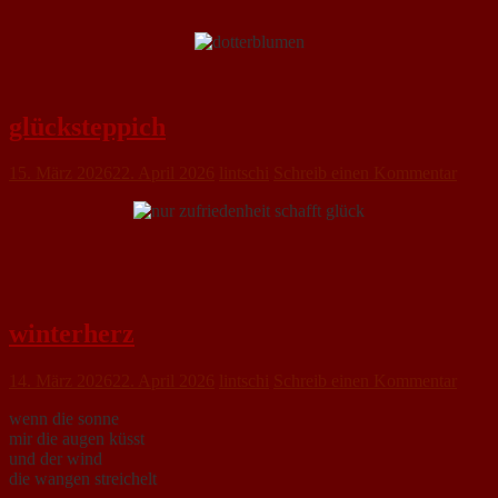
glücksteppich
15. März 2026
22. April 2026
lintschi
Schreib einen Kommentar
winterherz
14. März 2026
22. April 2026
lintschi
Schreib einen Kommentar
wenn die sonne
mir die augen küsst
und der wind
die wangen streichelt