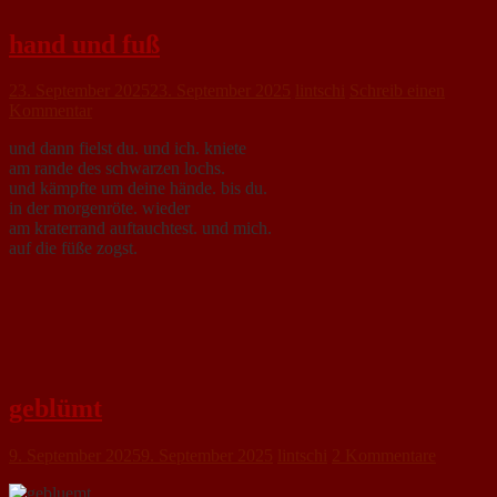
hand und fuß
23. September 2025
23. September 2025
lintschi
Schreib einen
Kommentar
und dann fielst du. und ich. kniete
am rande des schwarzen lochs.
und kämpfte um deine hände. bis du.
in der morgenröte. wieder
am kraterrand auftauchtest. und mich.
auf die füße zogst.
geblümt
9. September 2025
9. September 2025
lintschi
2 Kommentare