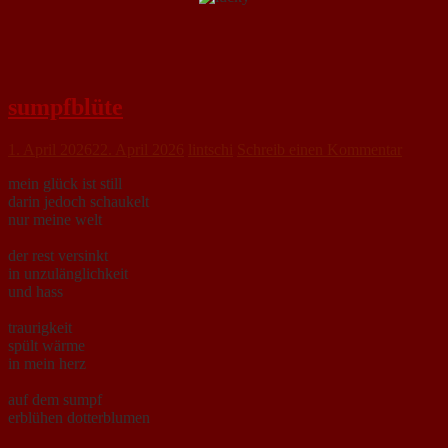
sumpfblüte
1. April 2026
22. April 2026
lintschi
Schreib einen Kommentar
mein glück ist still
darin jedoch schaukelt
nur meine welt
der rest versinkt
in unzulänglichkeit
und hass
traurigkeit
spült wärme
in mein herz
auf dem sumpf
erblühen dotterblumen