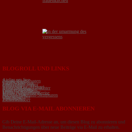
BLOGROLL UND LINKS
Atelier am See
Brunis Wortbehagen
CreatiPhoto
Elsas Schreibtalk
Etwas bleibt immer
Gisis Blog
Heinz Spicka- Malerei
HeinzEmil malt Gesichter
Karls Wortbilder
kunstlyrikhermann
Lintschis Kochshow
Marias Achtsamkeitsreise
Mayer-Lyrik
Michael Hermann-Skulpturen
monologisches
Utas Blog
Verssprünge
Zichoriezauber
BLOG VIA E-MAIL ABONNIEREN
Gib Deine E-Mail-Adresse an, um diesen Blog zu abonnieren und
Benachrichtigungen über neue Beiträge via E-Mail zu erhalten.