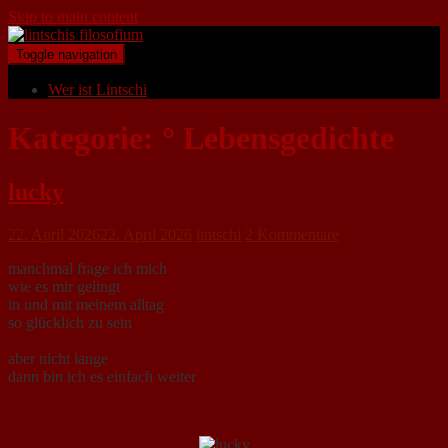
Skip to main content
Toggle navigation
Wer ist Lintschi
Kategorie:
° Lebensgedichte
lucky
22. April 2026
22. April 2026
lintschi
2 Kommentare
manchmal frage ich mich
wie es mir gelingt
in und mit meinem alltag
so glücklich zu sein
aber nicht lange
dann bin ich es einfach weiter