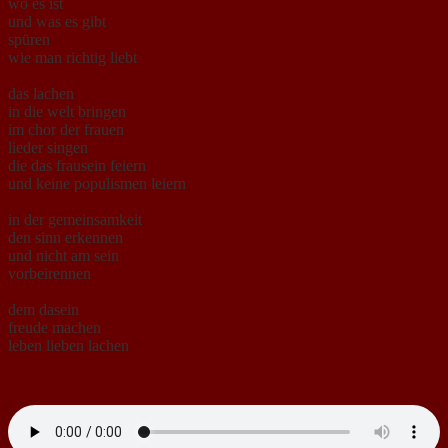
wo es ist
und was es gibt
spüren
wie man richtig liebt
das lachen
in die welt bringen
im chor der frauen
lieder singen
die das frausein feiern
und keine populismen leiern
in der gemeinsamkeit
den sinn erkennen
und nicht am sein
vorbeirennen
dem dasein
freude machen
leben lieben lachen