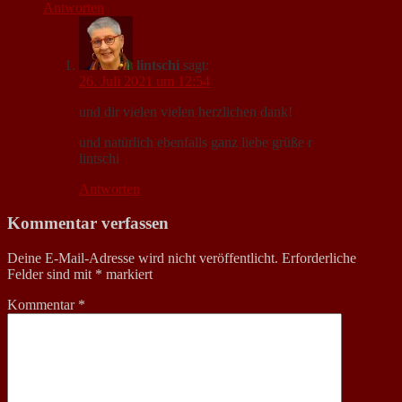
Antworten
lintschi
sagt:
26. Juli 2021 um 12:54
und dir vielen vielen herzlichen dank!
und natürlich ebenfalls ganz liebe grüße r
lintschi
Antworten
Kommentar verfassen
Deine E-Mail-Adresse wird nicht veröffentlicht.
Erforderliche
Felder sind mit
*
markiert
Kommentar
*