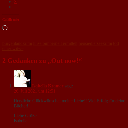
X
Gefällt mir:
Loading…
burgenlandkrimi
luise pimpernell ermittelt
neusiedlerseekrimi
tod
einer witwe
2 Gedanken zu „Out now!“
Isabella Kramer
sagt:
26. Juli 2021 um 12:51
Herzliche Glückwünsche, meine Liebe!! Viel Erfolg für deine
Bücher!!
Liebe Grüße
Isabella