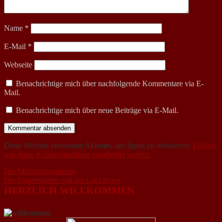
Name
*
E-Mail
*
Webseite
Benachrichtige mich über nachfolgende Kommentare via E-
Mail.
Benachrichtige mich über neue Beiträge via E-Mail.
Diese Website verwendet Akismet, um Spam zu reduzieren.
Erfahre,
wie deine Kommentardaten verarbeitet werden.
Beitragsnavigation
Die Mobbingpandemie
Die Ungeimpften und der Lockdown
HERZLICH WILLKOMMEN