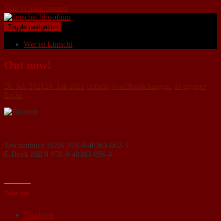
Skip to main content
Toggle navigation
Wer ist Lintschi
Out now!
20. Juli 2021
26. Juli 2021
lintschi
Veröffentlichungen
,
In eigener
Sache
Taschenbuch ISBN 978-9-40363-062-5
E-Book ISBN 978-9-40363-056-4
Teilen mit:
Facebook