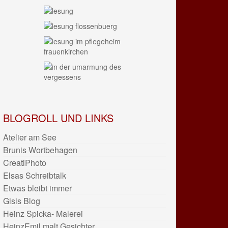
BLOGROLL UND LINKS
Atelier am See
Brunis Wortbehagen
CreatiPhoto
Elsas Schreibtalk
Etwas bleibt immer
Gisis Blog
Heinz Spicka- Malerei
HeinzEmil malt Gesichter