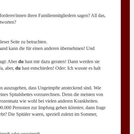
orderer/innen ihren Familienmitgliedern sagen? All das,
ntworten?
ieser Seite zu betrachten.
emand kann die für einen anderen übernehmen! Und
agt: Aber
du
hast mir dazu geraten! Dann werden sie
a, aber,
du
hast entschieden! Oder: Ich wusste es halt
von auszugehen, dass Ungeimpfte ansteckend sind. Wie
ines Spitalsbettes vorzurechnen. Denn die meisten von
Prozentsatz wie wohl bei vielen anderen Krankheiten.
600.000 Personen zur Impfung gehen
könnten
, dann frage
ebt? Die Spitäler waren, speziell zuletzt im Sommer,
geimpft oder ungeimpft.