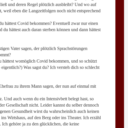
 ließ und deren Regel plötzlich ausbleibt? Und wo auf
t, weil eben die Langzeitfolgen noch nicht entsprechend
r, du hättest Covid bekommen? Eventuell zwar nur einen
 du hättest auch daran sterben können und dann hättest
igen Vater sagen, der plötzlich Sprachstörungen
kommt?
r, du hättest womöglich Covid bekommen, und so schützt
 eigentlich?) Was sagst du? Ich versteh dich so schlecht
Ehefrau zu ihrem Mann sagen, der nun auf einmal mit
tz. Und auch wenn du ein Intensivbett belegt hast, so
u der Gesellschaft nicht. Leider kannst du selber dennoch
genen Gesundheit wirst du wahrscheinlich auch keinen
n ins Wirtshaus, auf den Berg oder ins Theater. Ich erzähl
. Ich gehöre ja zu den glücklichen, die keine