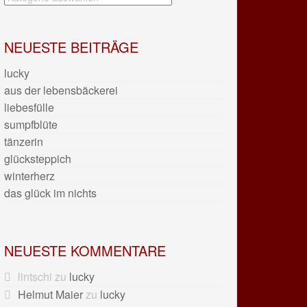
NEUESTE BEITRÄGE
lucky
aus der lebensbäckerei
liebesfülle
sumpfblüte
tänzerin
glücksteppich
winterherz
das glück im nichts
NEUESTE KOMMENTARE
lintschi
zu
lucky
Helmut Maier
zu
lucky