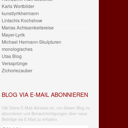
Karls Wortbilder
kunstlyrikhermann
Lintschis Kochshow
Marias Achtsamkeitsreise
Mayer-Lyrik
Michael Hermann-Skulpturen
monologisches
Utas Blog
Verssprünge
Zichoriezauber
BLOG VIA E-MAIL ABONNIEREN
Gib Deine E-Mail-Adresse an, um diesen Blog zu
abonnieren und Benachrichtigungen über neue
Beiträge via E-Mail zu erhalten.
E-