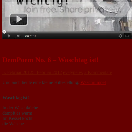
DemPoem No. 6 – Waschtag ist!
5. Februar 2012
5. Februar 2012
evelyne w.
2 Kommentare
Und auch heute eine kleine Hilfestellung:
Waschrumpel
.
Waschtag ist!
In der Waschküche
dampft es warm
Im Kessel kocht
die Wäsche