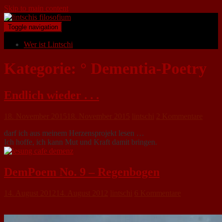
Skip to main content
Toggle navigation
Wer ist Lintschi
Kategorie:
° Dementia-Poetry
Endlich wieder . . .
18. November 2015
18. November 2015
lintschi
2 Kommentare
darf ich aus meinem Herzensprojekt lesen …
Ich hoffe, ich kann Mut und Kraft damit bringen.
DemPoem No. 9 – Regenbogen
14. August 2012
14. August 2012
lintschi
6 Kommentare