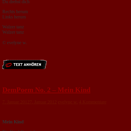
Du drehst dich
Rechts herum
Links herum
Walzer tanz
Walzer tanz
© evelyne w.
DemPoem No. 2 – Mein Kind
7. Januar 2012
7. Januar 2012
evelyne w.
4 Kommentare
Mein Kind