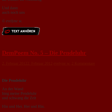
Und dann
auch noch uns
© evelyne w.
DemPoem No. 5 – Die Pendeluhr
2. Februar 2012
2. Februar 2012
evelyne w.
2 Kommentare
Die Pendeluhr
An der Wand
hing meine Pendeluhr
und schwang die Zeit
Hin und Her. Her und Hin.