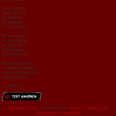
Blätter tropfen
Wege glänzen
Es steigt ein
Regenbogen
In den Himmel
Wolken tanzen
Winde streicheln
Es steigt ein
Regenbogen
In den Himmel
Ich geh‘ spazieren
Und dabei steige ich
Auf dem Regenbogen
In den Himmel
© evelyne w.
Dementia-Poetry
aus meinem Buch
In der Umarmung des
Vergessens – Dementielles