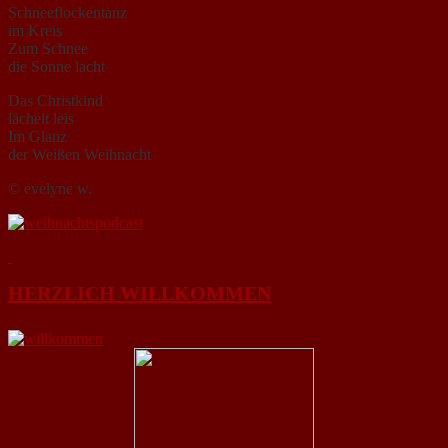
Schneeflockentanz
im Kreis
Zum Schnee
die Sonne lacht
Das Christkind
lächelt leis
Im Glanz
der Weißen Weihnacht
© evelyne w.
HERZLICH WILLKOMMEN