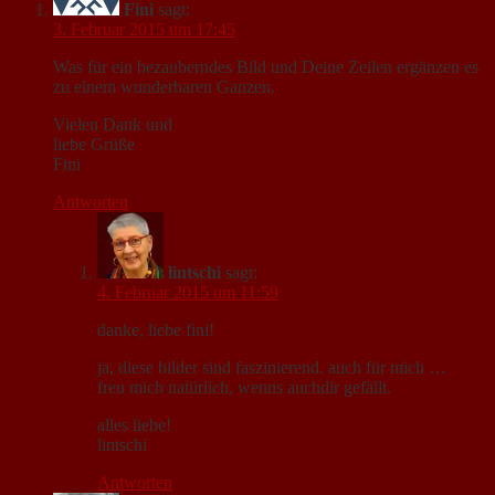
Fini
sagt:
3. Februar 2015 um 17:45
Was für ein bezauberndes Bild und Deine Zeilen ergänzen es
zu einem wunderbaren Ganzen.
Vielen Dank und
liebe Grüße
Fini
Antworten
lintschi
sagt:
4. Februar 2015 um 11:59
danke, liebe fini!
ja, diese bilder sind faszinierend. auch für mich …
freu mich natürlich, wenns auchdir gefällt.
alles liebe!
lintschi
Antworten