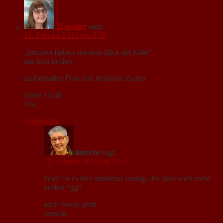
Traveller
sagt:
12. Februar 2015 um 8:56
„brechen farben aus dem blick der kälte“
das lässt hoffen
zauberhaftes Foto und treffende Zeilen
lieben Gruß
Uta
Antworten
lintschi
sagt:
12. Februar 2015 um 11:02
heute ist es hier strahlend sonnig, das lässt noch mehr
hoffen *gg*
auch lieben gruß
lintschi