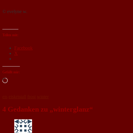
© evelyne w.
Teilen mit:
Facebook
X
Gefällt mir:
Loading…
eis
eiskristall
frost
winter
4 Gedanken zu „winterglanz“