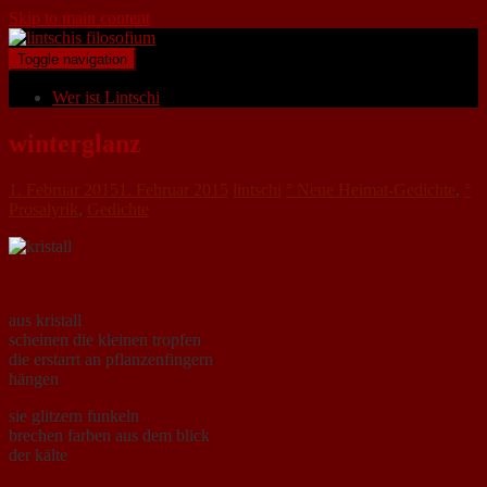
Skip to main content
Toggle navigation
Wer ist Lintschi
winterglanz
1. Februar 2015
1. Februar 2015
lintschi
° Neue Heimat-Gedichte
,
°
Prosalyrik
,
Gedichte
aus kristall
scheinen die kleinen tropfen
die erstarrt an pflanzenfingern
hängen
sie glitzern funkeln
brechen farben aus dem blick
der kälte