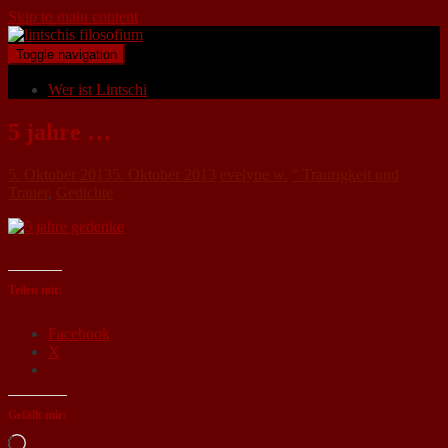
Skip to main content
Toggle navigation
Wer ist Lintschi
5 jahre …
5. Oktober 2013
5. Oktober 2013
evelyne w.
° Traurigkeit und
Trauer
,
Gedichte
Teilen mit:
Facebook
X
Gefällt mir:
Loading…