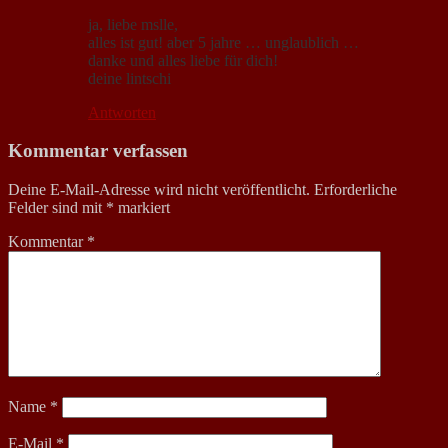
ja, liebe mslle,
alles ist gut! aber 5 jahre … unglaublich …
danke und alles liebe für dich!
deine lintschi
Antworten
Kommentar verfassen
Deine E-Mail-Adresse wird nicht veröffentlicht.
Erforderliche
Felder sind mit
*
markiert
Kommentar
*
Name
*
E-Mail
*