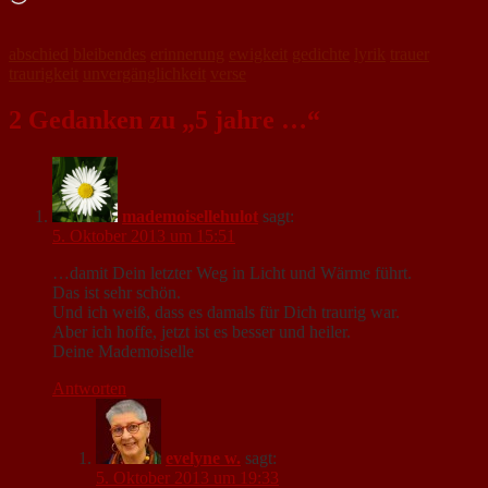
abschied
bleibendes
erinnerung
ewigkeit
gedichte
lyrik
trauer
traurigkeit
unvergänglichkeit
verse
2 Gedanken zu „5 jahre …“
mademoisellehulot
sagt:
5. Oktober 2013 um 15:51
…damit Dein letzter Weg in Licht und Wärme führt.
Das ist sehr schön.
Und ich weiß, dass es damals für Dich traurig war.
Aber ich hoffe, jetzt ist es besser und heiler.
Deine Mademoiselle
Antworten
evelyne w.
sagt:
5. Oktober 2013 um 19:33