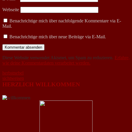
Webseite
Benachrichtige mich über nachfolgende Kommentare via E-
Mail.
Benachrichtige mich über neue Beiträge via E-Mail.
Diese Website verwendet Akismet, um Spam zu reduzieren.
Erfahre,
wie deine Kommentardaten verarbeitet werden.
Beitragsnavigation
herbstnebel
sichtweisen
HERZLICH WILLKOMMEN