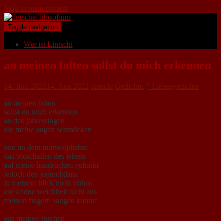
Skip to main content
Toggle navigation
Wer ist Lintschi
an meinen falten sollst du mich erkennen
14. Juni 2022
14. Juni 2022
lintschi
Gedichte
,
° Liebesgedichte
an meinen falten
sollst du mich erkennen
an den jahresringen
die meine augen schmücken
und an dem morsealphabet
das botschaften des lebens
auf meine handrücken gefunkt
jedoch den jugendglanz
in meinem blick nicht trüben
die seidne weichheit nicht aus
meinen fingern saugen konnte
aus meinen furchen