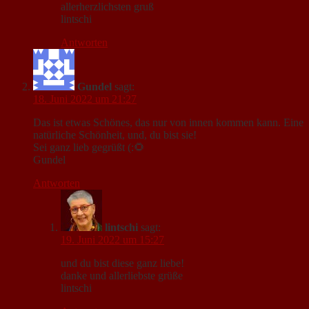
allerherzlichsten gruß
lintschi
Antworten
Gundel
sagt:
18. Juni 2022 um 21:27
Das ist etwas Schönes, das nur von innen kommen kann. Eine
natürliche Schönheit, und, du bist sie!
Sei ganz lieb gegrüßt (:🌻
Gundel
Antworten
lintschi
sagt:
19. Juni 2022 um 15:27
und du bist diese ganz liebe!
danke und allerliebste grüße
lintschi