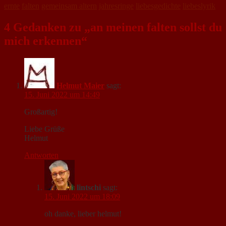
ernte
falten
gemeinsam altern
jahresringe
liebesgedichte
liebeslyrik
4 Gedanken zu „an meinen falten sollst du
mich erkennen“
Helmut Maier
sagt:
15. Juni 2022 um 14:49
Großartig!
Liebe Grüße
Helmut
Antworten
lintschi
sagt:
15. Juni 2022 um 18:09
oh danke, lieber helmut!