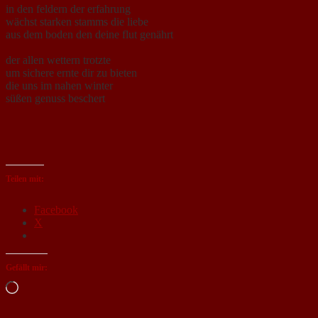
in den feldern der erfahrung
wächst starken stamms die liebe
aus dem boden den deine flut genährt
der allen wettern trotzte
um sichere ernte dir zu bieten
die uns im nahen winter
süßen genuss beschert
Teilen mit:
Facebook
X
Gefällt mir:
Loading…