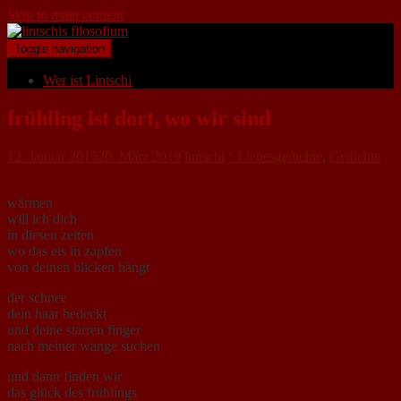
Skip to main content
Toggle navigation
Wer ist Lintschi
frühling ist dort, wo wir sind
12. Januar 2015
20. März 2019
lintschi
° Liebesgedichte
,
Gedichte
wärmen
will ich dich
in diesen zeiten
wo das eis in zapfen
von deinen blicken hängt
der schnee
dein haar bedeckt
und deine starren finger
nach meiner wange suchen
und dann finden wir
das glück des frühlings