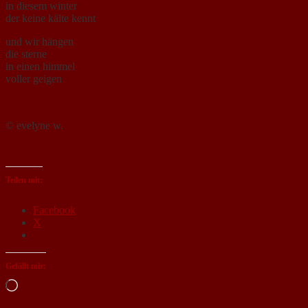
in diesem winter
der keine kälte kennt
und wir hängen
die sterne
in einen himmel
voller geigen
© evelyne w.
Teilen mit:
Facebook
X
Gefällt mir:
Loading…