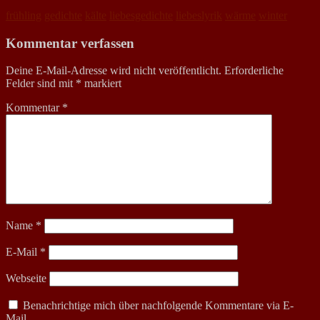
frühling
gedichte
kälte
liebesgedichte
liebeslyrik
wärme
winter
Kommentar verfassen
Deine E-Mail-Adresse wird nicht veröffentlicht.
Erforderliche
Felder sind mit
*
markiert
Kommentar
*
Name
*
E-Mail
*
Webseite
Benachrichtige mich über nachfolgende Kommentare via E-
Mail.