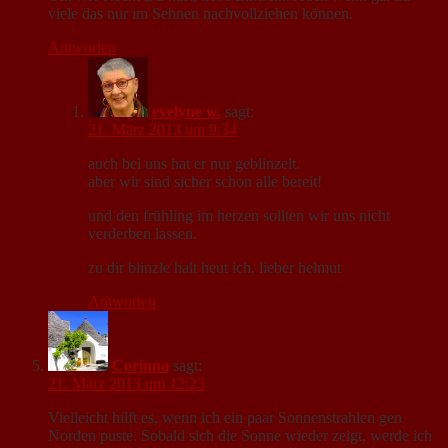
viele das nur im Sehnen nachvollziehen können.
Antworten
evelyne w.
sagt:
21. März 2013 um 9:34
auch bei uns hat er nur geblinzelt.
aber wir sind sicher schon alle bereit!
und den frühling im herzen sollten wir uns nicht
verderben lassen.
zu dir blinzle halt heut ich, lieber helmut
Antworten
Corinna
sagt:
21. März 2013 um 12:23
Vielleicht hilft es, wenn ich ein paar Sonnenstrahlen gen
Norden puste. Sobald sich die Sonne wieder zeigt, werde ich