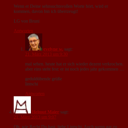
Wenn er Deine sehnsuchtsvollen Worte hört, wird er
kommen, davon bin ich überrzeugt!
LG von Bruni
Antworten
evelyne w.
sagt:
21. März 2013 um 9:30
mal sehen. heute hat er sich wieder dezent verkrochen.
aber eins steht fest: er ist noch jedes jahr gekommen …
geduldübende grüße
lintschi
Antworten
Helmut Maier
sagt:
21. März 2013 um 9:07
Oh, wie Recht Du hast, liebe Lintschi. Auch wenn gar zu