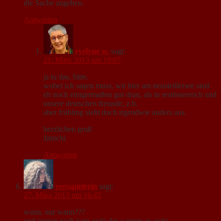
die Sache angehen.
Antworten
evelyne w.
sagt:
21. März 2013 um 19:07
ja tu das, bitte.
wobei ich sagen muss, wir hier am neusiedlersee sind
eh noch einigermaßen gut dran, als in restösterreich und
unsere deutschen freunde, z.b.
aber frühling sieht doch irgendwie anders aus.
herzlichen gruß
lintschi
Antworten
versspielerin
sagt:
27. März 2013 um 16:42
wann, nur wann???
und immer noch kein ende des winters in sicht.