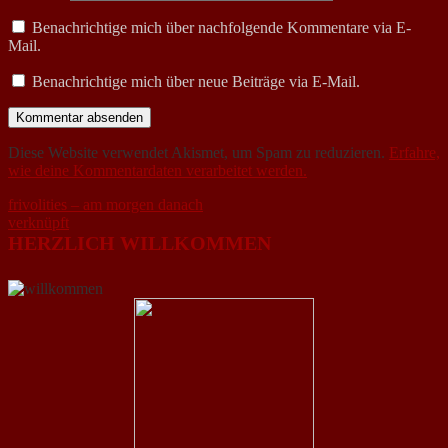
Benachrichtige mich über nachfolgende Kommentare via E-
Mail.
Benachrichtige mich über neue Beiträge via E-Mail.
Diese Website verwendet Akismet, um Spam zu reduzieren.
Erfahre,
wie deine Kommentardaten verarbeitet werden.
Beitragsnavigation
frivolities – am morgen danach
verknüpft
HERZLICH WILLKOMMEN