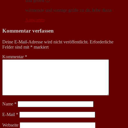
und gehen 🙁
wärmende und sonnige grüße zu dir, liebe diana
Antworten
Kommentar verfassen
Deine E-Mail-Adresse wird nicht veröffentlicht.
Erforderliche
Felder sind mit
*
markiert
Kommentar
*
Name
*
E-Mail
*
Webseite