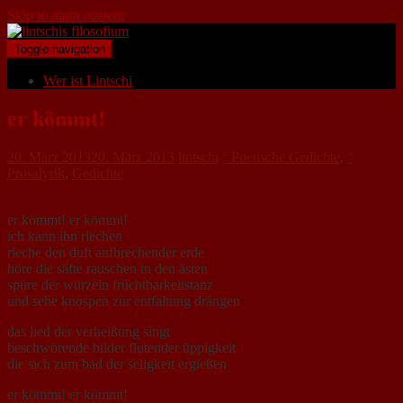
Skip to main content
Toggle navigation
Wer ist Lintschi
er kömmt!
20. März 2013
20. März 2013
lintschi
° Poetische Gedichte
,
°
Prosalyrik
,
Gedichte
er kömmt! er kömmt!
ich kann ihn riechen
rieche den duft aufbrechender erde
höre die säfte rauschen in den ästen
spüre der wurzeln fruchtbarkeitstanz
und sehe knospen zur entfaltung drängen
das lied der verheißung singt
beschwörende bilder flutender üppigkeit
die sich zum bad der seligkeit ergießen
er kömmt! er kömmt!