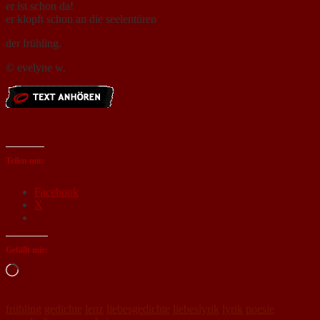
er ist schon da!
er klopft schon an die seelentüren
der frühling.
© evelyne w.
Teilen mit:
Facebook
X
Gefällt mir:
Loading…
frühling
gedichte
lenz
liebesgedichte
liebeslyrik
lyrik
poesie