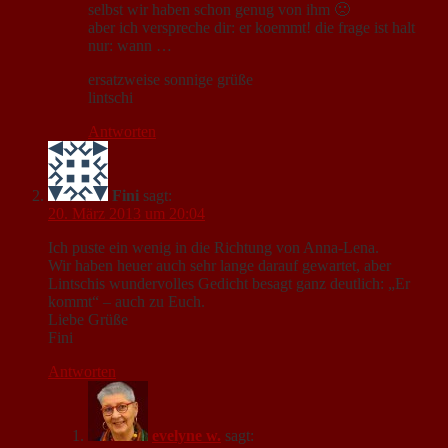
selbst wir haben schon genug von ihm 🙁
aber ich verspreche dir: er koemmt! die frage ist halt
nur: wann …
ersatzweise sonnige grüße
lintschi
Antworten
Fini
sagt:
20. März 2013 um 20:04
Ich puste ein wenig in die Richtung von Anna-Lena.
Wir haben heuer auch sehr lange darauf gewartet, aber
Lintschis wundervolles Gedicht besagt ganz deutlich: „Er
kommt“ – auch zu Euch.
Liebe Grüße
Fini
Antworten
evelyne w.
sagt: